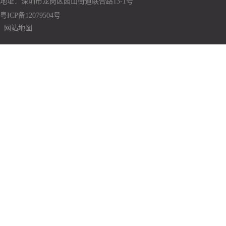
地址：深圳市龙岗区园山街道联合路13-1号
粤ICP备12079504号
网站地图