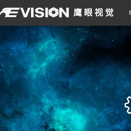
鹰 眼 视 觉