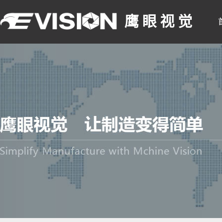
鹰 眼 视 觉