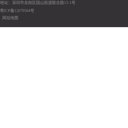
地址：深圳市龙岗区园山街道联合路13-1号
粤ICP备12079504号
网站地图