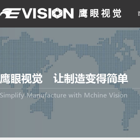
鹰 眼 视 觉