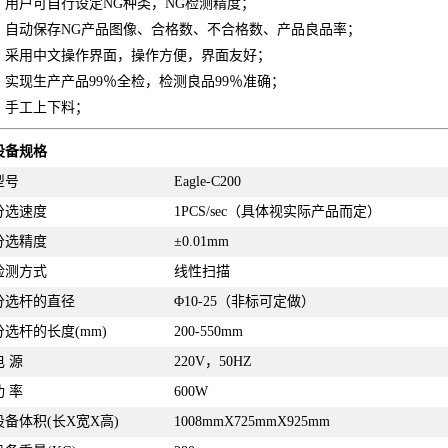
、用户可自行设定NG种类，NG检测精度；
、自动保存NG产品图像、合格数、不合格数、产品良品率；
、采用中文操作界面，操作方便，界面友好；
、实现生产产品99％全检，检测良品99％准确；
、手工上下料；
设备规格
型号
Eagle-C200
分选速度
1PCS/sec（具体视实际产品而定）
分选精度
±0.01mm
检测方式
线性扫描
分选杆的直径
Φ10-25（非标可定做）
分选杆的长度(mm)
200-550mm
电 源
220V，50HZ
功 率
600W
设备体积(长X宽X高)
1008mmX725mmX925mm