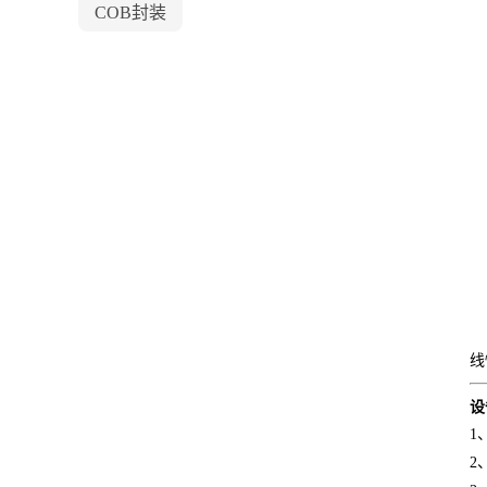
COB封装
线
设
1
2