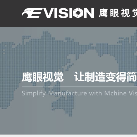
鹰 眼 视 