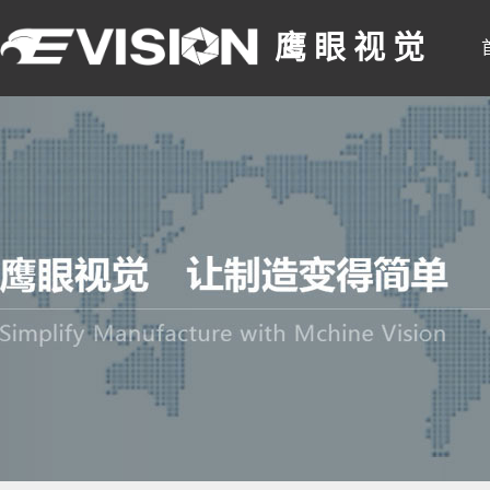
鹰 眼 视 觉