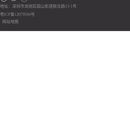
地址：深圳市龙岗区园山街道联合路13-1号
粤ICP备12079504号
网站地图