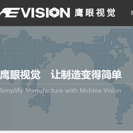
鹰 眼 视 觉