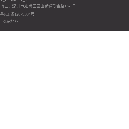
地址：深圳市龙岗区园山街道联合路13-1号
粤ICP备12079504号
网站地图