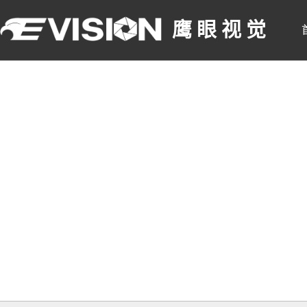
鹰 眼 视 觉