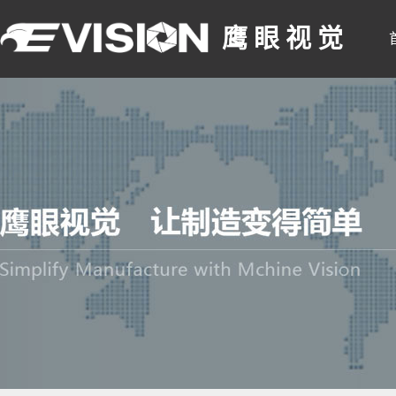
鹰 眼 视 觉