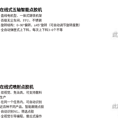
在线式五轴智能点胶机
·直线电机型、一体式铸铁机架
·
百级无尘车间、FFU、不锈钢
·
旋转结构：0~90°偏转，
±45°旋转
（可自动调节旋转度数）
·全自动弹匣式上下料，每次上下料
3~6个不等
在线式喷射点胶机
·双视觉、免治具，可支持散料
生产
·在同一个任务内，可自动识别
近百种不同产品，智能跟随点胶
·自动识别NG，筛选点胶
·全视觉引导编程，傻瓜式操作