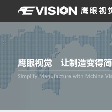
鹰 眼 视 