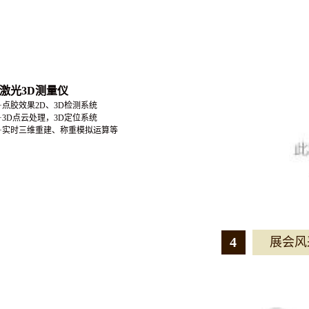
激光3D测量仪
·点胶效果2D、3D检测系统
·3D点云处理，3D定位系统
·实时三维重建、称重模拟运算等
4
展会风