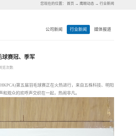
您现在的位置：
首页
→
鹰眼动态
→
行业新闻
公司新闻
行业新闻
媒体报道
毛球赛冠、季军
浏览次数:
HKPCA)第五届羽毛球赛正在火热进行，
来自
五株科技、明阳
声和观众的欢呼声交织在一起，热闹非凡。