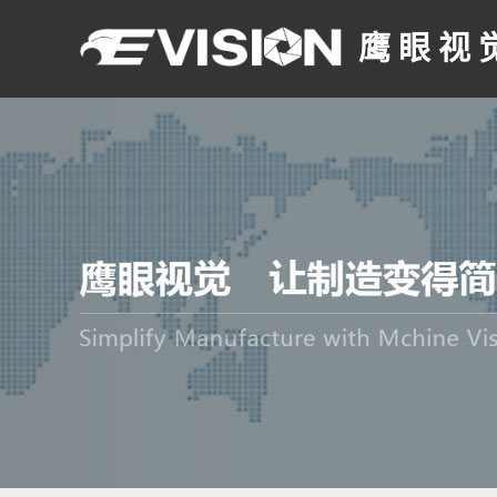
鹰 眼 视 