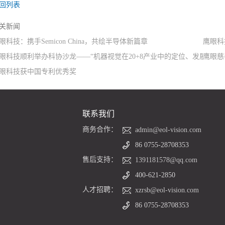
回列表
关新闻
眼科技：携手Semicon China，共绘半导体新篇章
鹰眼科
眼科技顺利举办科协沙龙——“机器视觉在20+8产业中的定位、发展现状
鹰眼慈
眼科技获中国专利优秀奖
联系我们
商务合作：
admin@eol-vision.com
86 0755-28708353
售后支持：
1391181578@qq.com
400-621-2850
人才招聘：
xzrsb@eol-vision.com
86 0755-28708353