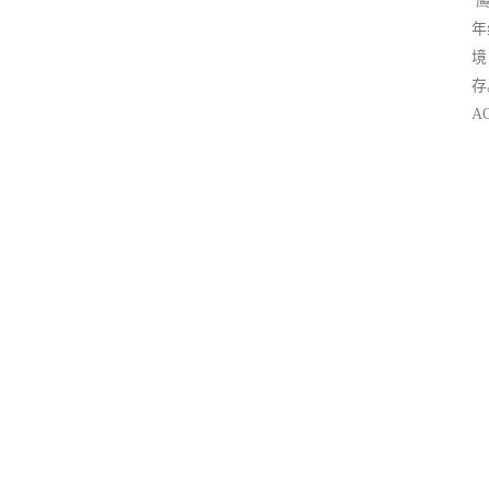
年
境
存
A