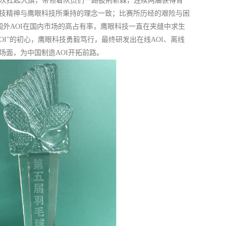
再次扛起大旗，带领着队员们一路披荆斩棘，连续两届获得青
技精神与鹰眼科技所秉持的理念一致；比赛所历经的艰险与困
国外AOI在国内市场的高占有率，鹰眼科技一直在夹缝中求生
OI”的初心，鹰眼科技勇毅笃行，最终研发出在线AOI、离线
的场面，为中国制造AOI开拓前路。