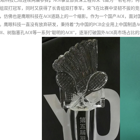
鹰眼科技已经连续两届参赛
，
AOI事业部资深工程师宋飞做为一名老将，
组双打冠军，同时又获得了长青组双打季军。宋飞在比赛中坚韧不拔的竞
，仿佛也是鹰眼科技在AOI道路上的一个缩影。作为一个国产AOI，面对
。鹰眼科技一直没有放弃研发，秉持着“为中国的PCB企业用上中国制造A
OI、树脂塞孔AOI等一系列“聪明的AOI”，逐渐打破国外AOI高市场占比