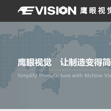
鹰 眼 视 