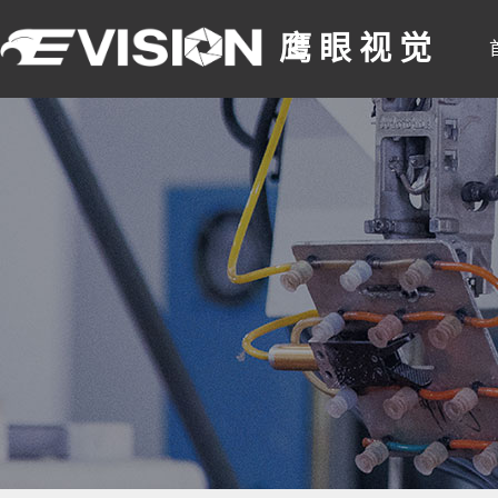
鹰 眼 视 觉