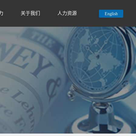
力
关于我们
人力资源
English