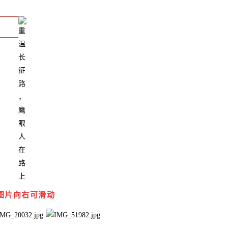
营
图片向右可滑动