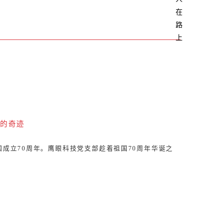
大的奇迹
国成立70周年。鹰眼科技党支部趁着祖国70周年华诞之